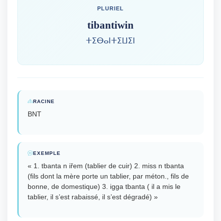
PLURIEL
tibantiwin
ⵜⵉⴱⴰⵏⵜⵉⵡⵉⵏ
RACINE
BNT
EXEMPLE
« 1. tbanta n iřem (tablier de cuir) 2. miss n tbanta
(fils dont la mère porte un tablier, par méton., fils de
bonne, de domestique) 3. igga tbanta ( il a mis le
tablier, il s’est rabaissé, il s’est dégradé) »