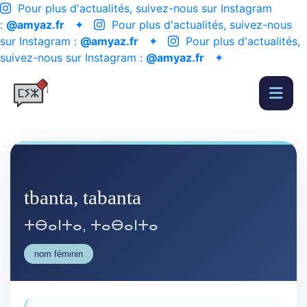
Pour plus d'actualités, suivez-nous sur Instagram
:
@amyaz.fr
✦
Pour plus d'actualités, suivez-nous
sur Instagram :
@amyaz.fr
✦
Pour plus d'actualités,
suivez-nous sur Instagram :
@amyaz.fr
✦
tbanta, tabanta
ⵜⴱⴰⵏⵜⴰ, ⵜⴰⴱⴰⵏⵜⴰ
nom féminin