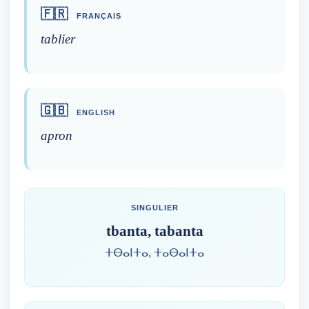
🇫🇷
FRANÇAIS
tablier
🇬🇧
ENGLISH
apron
SINGULIER
tbanta, tabanta
ⵜⴱⴰⵏⵜⴰ, ⵜⴰⴱⴰⵏⵜⴰ