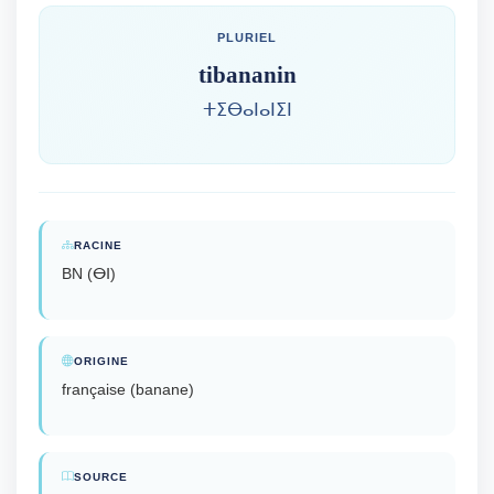
PLURIEL
tibananin
ⵜⵉⴱⴰⵏⴰⵏⵉⵏ
RACINE
BN (ⴱⵏ)
ORIGINE
française (banane)
SOURCE