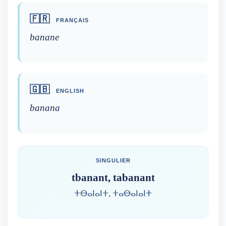
🇫🇷
FRANÇAIS
banane
🇬🇧
ENGLISH
banana
SINGULIER
tbanant, tabanant
ⵜⴱⴰⵏⴰⵏⵜ, ⵜⴰⴱⴰⵏⴰⵏⵜ