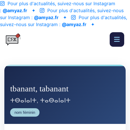
Pour plus d'actualités, suivez-nous sur Instagram
:
@amyaz.fr
✦
Pour plus d'actualités, suivez-nous
sur Instagram :
@amyaz.fr
✦
Pour plus d'actualités,
suivez-nous sur Instagram :
@amyaz.fr
✦
tbanant, tabanant
ⵜⴱⴰⵏⴰⵏⵜ, ⵜⴰⴱⴰⵏⴰⵏⵜ
nom féminin