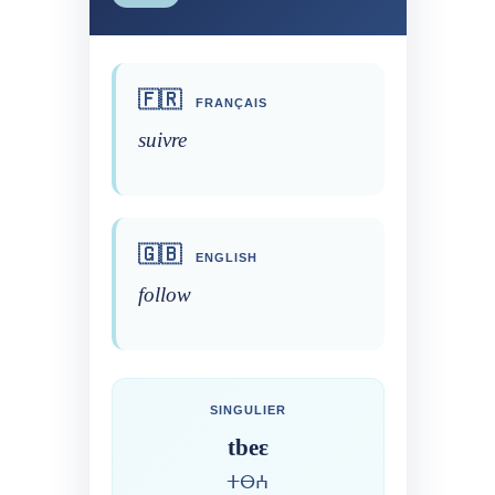
🇫🇷
FRANÇAIS
suivre
🇬🇧
ENGLISH
follow
SINGULIER
tbeɛ
ⵜⴱⵄ