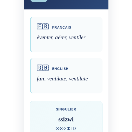
🇫🇷
FRANÇAIS
éventer, aérer, ventiler
🇬🇧
ENGLISH
fan, ventilate, ventilate
SINGULIER
ssizwi
ⵙⵙⵉⵣⵡⵉ