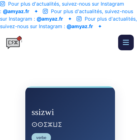
Pour plus d'actualités, suivez-nous sur Instagram
:
@amyaz.fr
✦
Pour plus d'actualités, suivez-nous
sur Instagram :
@amyaz.fr
✦
Pour plus d'actualités,
suivez-nous sur Instagram :
@amyaz.fr
✦
ssizwi
ⵙⵙⵉⵣⵡⵉ
verbe