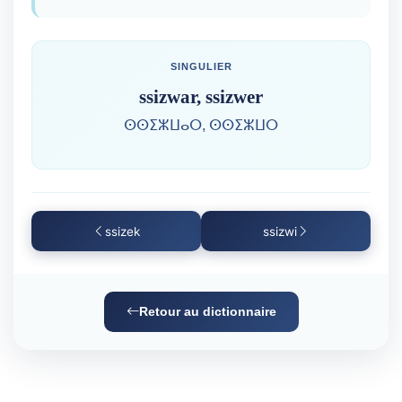
SINGULIER
ssizwar, ssizwer
ⵙⵙⵉⵣⵡⴰⵔ, ⵙⵙⵉⵣⵡⵔ
ssizek
ssizwi
Retour au dictionnaire