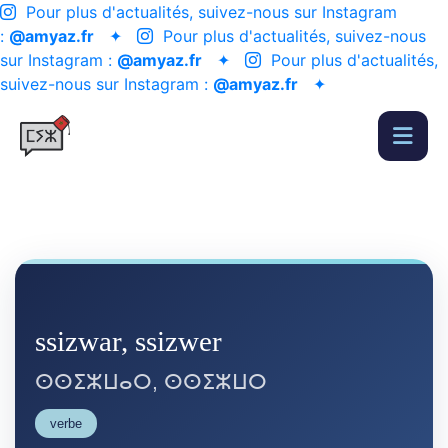
Pour plus d'actualités, suivez-nous sur Instagram
:
@amyaz.fr
✦
Pour plus d'actualités, suivez-nous
sur Instagram :
@amyaz.fr
✦
Pour plus d'actualités,
suivez-nous sur Instagram :
@amyaz.fr
✦
ssizwar, ssizwer
ⵙⵙⵉⵣⵡⴰⵔ, ⵙⵙⵉⵣⵡⵔ
verbe