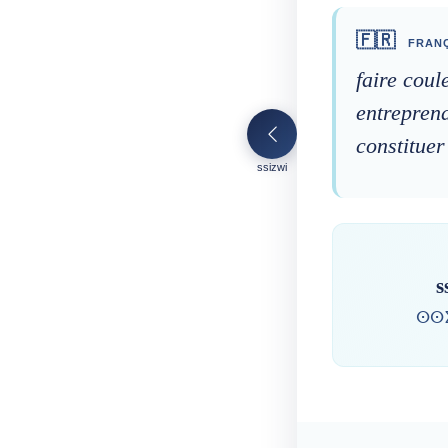
🇫🇷
FRANÇ
faire coul
entreprend
constituer
ssizwi
s
ⵙⵙ