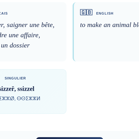
🇬🇧
AIS
ENGLISH
er, saigner une bête,
to make an animal b
re une affaire,
 un dossier
SINGULIER
sizzeř, ssizzel
ⵉⵣⵣⵁ, ⵙⵙⵉⵣⵣⵍ