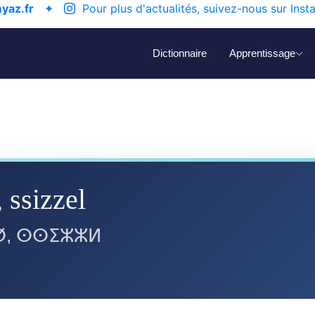
yaz.fr
✦
Pour plus d'actualités, suivez-nous sur Inst
Dictionnaire
Apprentissage
, ssizzel
, ⵙⵙⵉⵣⵣⵍ