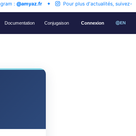
agram :
@amyaz.fr
✦
Pour plus d'actualités, suivez-
Documentation
Conjugaison
Connexion
EN