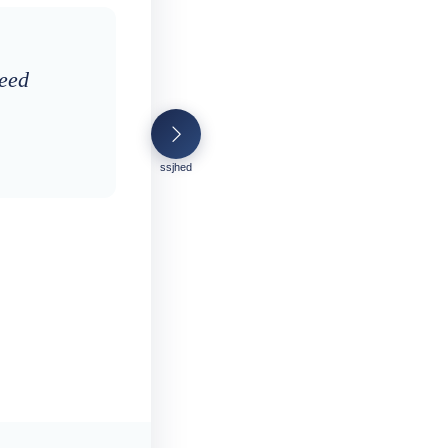
leed
ssjhed