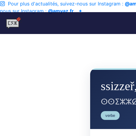
Pour plus d'actualités, suivez-nous sur Instagram :
@am
nous sur Instagram :
@amyaz.fr
✦
ssizzeř
ⵙⵙⵉⵣⵣⵁ
verbe