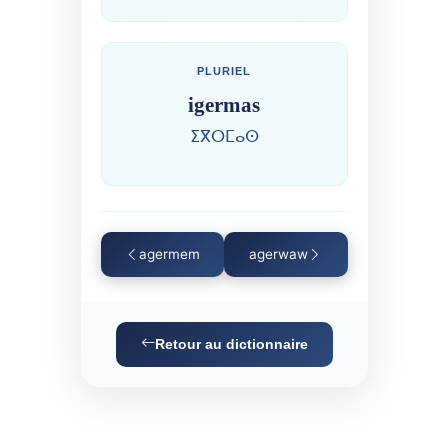
PLURIEL
igermas
ⵉⴳⵔⵎⴰⵙ
agermem
agerwaw
Retour au dictionnaire