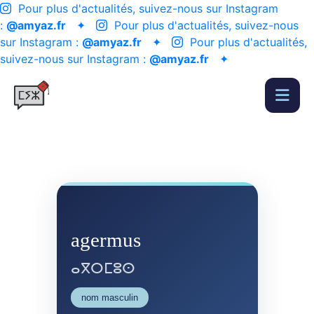
Pour plus d'actualités, suivez-nous sur Instagram
:
@amyaz.fr
✦
Pour plus d'actualités, suivez-nous
sur Instagram :
@amyaz.fr
✦
Pour plus d'actualités,
suivez-nous sur Instagram :
@amyaz.fr
✦
agermus
ⴰⴳⵔⵎⵓⵙ
nom masculin