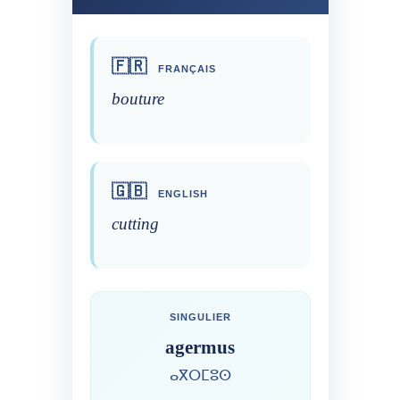
🇫🇷
FRANÇAIS
bouture
🇬🇧
ENGLISH
cutting
SINGULIER
agermus
ⴰⴳⵔⵎⵓⵙ