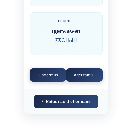
PLURIEL
igerwawen
ⵉⴳⵔⵡⴰⵡⵏ
agermus
agerzam
Retour au dictionnaire