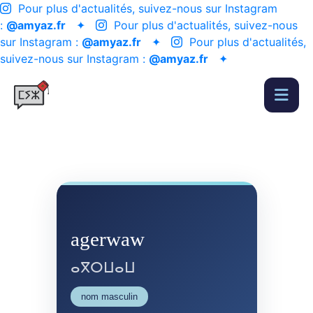
Pour plus d'actualités, suivez-nous sur Instagram
:
@amyaz.fr
✦
Pour plus d'actualités, suivez-nous
sur Instagram :
@amyaz.fr
✦
Pour plus d'actualités,
suivez-nous sur Instagram :
@amyaz.fr
✦
agerwaw
ⴰⴳⵔⵡⴰⵡ
nom masculin