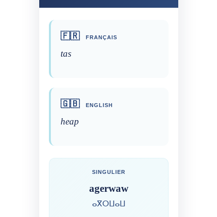
🇫🇷
FRANÇAIS
tas
🇬🇧
ENGLISH
heap
SINGULIER
agerwaw
ⴰⴳⵔⵡⴰⵡ