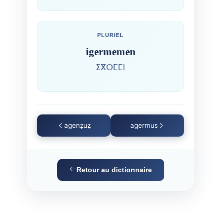
PLURIEL
igermemen
ⵉⴳⵔⵎⵎⵏ
agenẓuẓ
agermus
Retour au dictionnaire