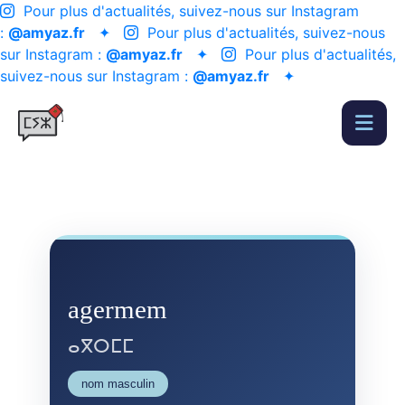
Pour plus d'actualités, suivez-nous sur Instagram
:
@amyaz.fr
✦
Pour plus d'actualités, suivez-nous
sur Instagram :
@amyaz.fr
✦
Pour plus d'actualités,
suivez-nous sur Instagram :
@amyaz.fr
✦
agermem
ⴰⴳⵔⵎⵎ
nom masculin