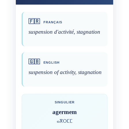
🇫🇷
FRANÇAIS
suspension d'activité, stagnation
🇬🇧
ENGLISH
suspension of activity, stagnation
SINGULIER
agermem
ⴰⴳⵔⵎⵎ