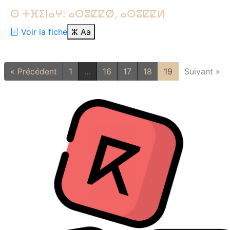
ⵙ ⵜⴼⵉⵏⴰⵖ: ⴰⵙⵓⵇⵇⵁ, ⴰⵙⵓⵇⵇⵍ
Voir la fiche
ⵣ
Aa
« Précédent
1
…
16
17
18
19
Suivant »