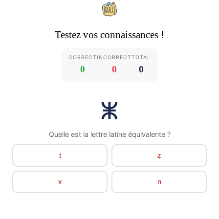
Testez vos connaissances !
CORRECT
INCORRECT
TOTAL
0
0
0
ⵥ
Quelle est la lettre latine équivalente ?
t
ẓ
x
n