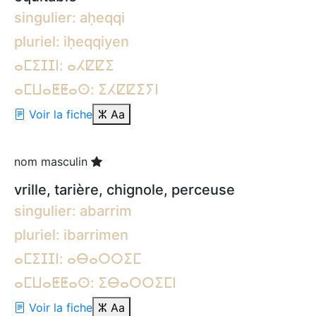
singulier: aḥeqqi
pluriel: iḥeqqiyen
ⴰⵎⵉⵊⵊⵏ: ⴰⵃⵇⵇⵉ
ⴰⵎⵡⴰⵟⵟⴰⵙ: ⵉⵃⵇⵇⵉⵢⵏ
Voir la fiche
ⵣ
Aa
nom masculin
vrille, tarière, chignole, perceuse
singulier: abarrim
pluriel: ibarrimen
ⴰⵎⵉⵊⵊⵏ: ⴰⴱⴰⵔⵔⵉⵎ
ⴰⵎⵡⴰⵟⵟⴰⵙ: ⵉⴱⴰⵔⵔⵉⵎⵏ
Voir la fiche
ⵣ
Aa