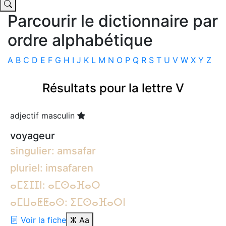
Parcourir le dictionnaire par
ordre alphabétique
A
B
C
D
E
F
G
H
I
J
K
L
M
N
O
P
Q
R
S
T
U
V
W
X
Y
Z
Résultats pour la lettre V
adjectif masculin
voyageur
singulier: amsafar
pluriel: imsafaren
ⴰⵎⵉⵊⵊⵏ: ⴰⵎⵙⴰⴼⴰⵔ
ⴰⵎⵡⴰⵟⵟⴰⵙ: ⵉⵎⵙⴰⴼⴰⵔⵏ
Voir la fiche
ⵣ
Aa