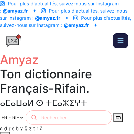
Pour plus d'actualités, suivez-nous sur Instagram
:
@amyaz.fr
✦
Pour plus d'actualités, suivez-nous
sur Instagram :
@amyaz.fr
✦
Pour plus d'actualités,
suivez-nous sur Instagram :
@amyaz.fr
✦
Amyaz
Ton dictionnaire
Français-Rifain.
ⴰⵎⴰⵡⴰⵍ ⵙ ⵜⵎⴰⵣⵉⵖⵜ
ɛ
ḍ
ṛ
ṣ
ḥ
ɣ
ǧ
ẓ
ṭ
ř
č