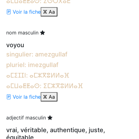
ⴰⵎⵡⴰⵟⵟⴰⵙ: ⵉⵚⵔⴳⴰⴹ
Voir la fiche
ⵣ
Aa
nom masculin
voyou
singulier: amezgullaf
pluriel: imezgullaf
ⴰⵎⵉⵊⵊⵏ: ⴰⵎⵣⴳⵓⵍⵍⴰⴼ
ⴰⵎⵡⴰⵟⵟⴰⵙ: ⵉⵎⵣⴳⵓⵍⵍⴰⴼ
Voir la fiche
ⵣ
Aa
adjectif masculin
vrai, véritable, authentique, juste,
équitable