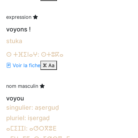
expression
voyons !
stuka
ⵙ ⵜⴼⵉⵏⴰⵖ: ⵙⵜⵓⴽⴰ
Voir la fiche
ⵣ
Aa
nom masculin
voyou
singulier: aṣerguḍ
pluriel: iṣergaḍ
ⴰⵎⵉⵊⵊⵏ: ⴰⵚⵔⴳⵓⴹ