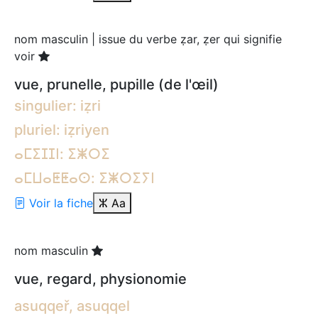
nom masculin | issue du verbe ẓar, ẓer qui signifie
voir
vue, prunelle, pupille (de l'œil)
singulier: iẓri
pluriel: iẓriyen
ⴰⵎⵉⵊⵊⵏ: ⵉⵥⵔⵉ
ⴰⵎⵡⴰⵟⵟⴰⵙ: ⵉⵥⵔⵉⵢⵏ
Voir la fiche
ⵣ
Aa
nom masculin
vue, regard, physionomie
asuqqeř, asuqqel