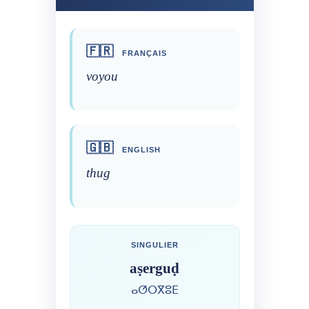
🇫🇷
FRANÇAIS
voyou
🇬🇧
ENGLISH
thug
SINGULIER
aṣerguḍ
ⴰⵚⵔⴳⵓⴹ