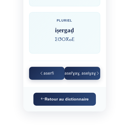
PLURIEL
iṣergaḍ
ⵉⵚⵔⴳⴰⴹ
aserfi
aseřɣaɣ, aselɣaɣ
Retour au dictionnaire