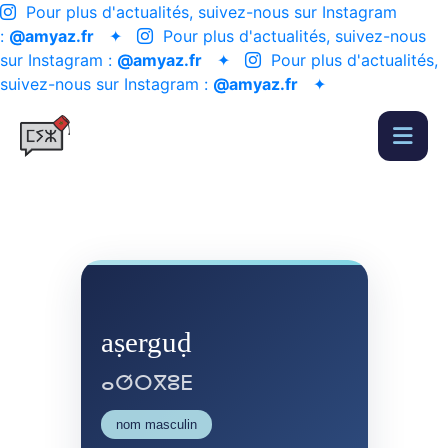
Pour plus d'actualités, suivez-nous sur Instagram
:
@amyaz.fr
✦
Pour plus d'actualités, suivez-nous
sur Instagram :
@amyaz.fr
✦
Pour plus d'actualités,
suivez-nous sur Instagram :
@amyaz.fr
✦
aṣerguḍ
ⴰⵚⵔⴳⵓⴹ
nom masculin