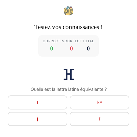
Testez vos connaissances !
CORRECT
INCORRECT
TOTAL
0
0
0
ⴼ
Quelle est la lettre latine équivalente ?
t
kʷ
j
f