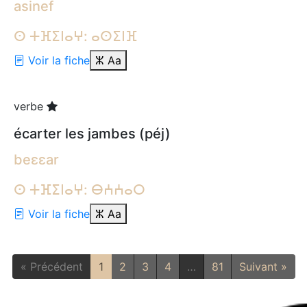
asinef
ⵙ ⵜⴼⵉⵏⴰⵖ: ⴰⵙⵉⵏⴼ
Voir la fiche
ⵣ
Aa
verbe
écarter les jambes (péj)
beɛɛar
ⵙ ⵜⴼⵉⵏⴰⵖ: ⴱⵄⵄⴰⵔ
Voir la fiche
ⵣ
Aa
« Précédent
1
2
3
4
…
81
Suivant »