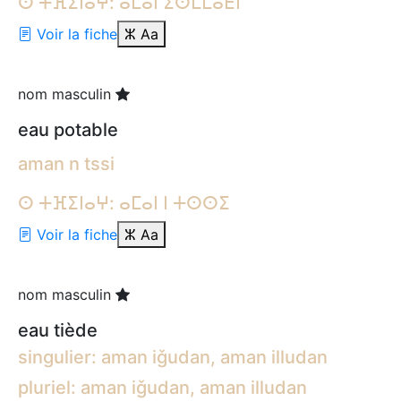
ⵙ ⵜⴼⵉⵏⴰⵖ: ⴰⵎⴰⵏ ⵉⵙⵎⵎⴰⴹⵏ
Voir la fiche
ⵣ
Aa
nom masculin
eau potable
aman n tssi
ⵙ ⵜⴼⵉⵏⴰⵖ: ⴰⵎⴰⵏ ⵏ ⵜⵙⵙⵉ
Voir la fiche
ⵣ
Aa
nom masculin
eau tiède
singulier: aman iǧudan, aman illudan
pluriel: aman iǧudan, aman illudan