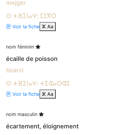
mejger
ⵙ ⵜⴼⵉⵏⴰⵖ: ⵎⵊⴳⵔ
Voir la fiche
ⵣ
Aa
nom féminin
écaille de poisson
ticarci
ⵙ ⵜⴼⵉⵏⴰⵖ: ⵜⵉⵛⴰⵔⵛⵉ
Voir la fiche
ⵣ
Aa
nom masculin
écartement, éloignement