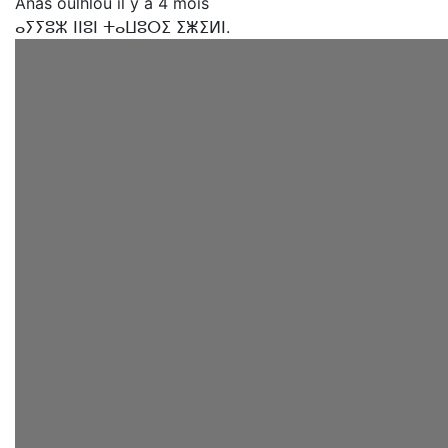
Anas oulhlou
il y a 4 mois
ⴰⵢⵢⵓⵣ ⵏⵏⵓⵏ ⵜⴰⵡⵓⵔⵉ ⵉⵥⵉⵍⵏ.