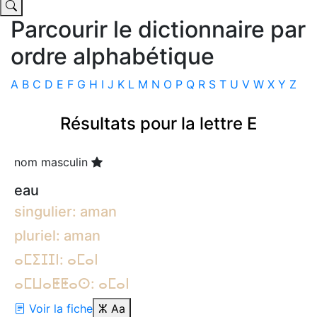
Parcourir le dictionnaire par
ordre alphabétique
A
B
C
D
E
F
G
H
I
J
K
L
M
N
O
P
Q
R
S
T
U
V
W
X
Y
Z
Résultats pour la lettre E
nom masculin
eau
singulier: aman
pluriel: aman
ⴰⵎⵉⵊⵊⵏ: ⴰⵎⴰⵏ
ⴰⵎⵡⴰⵟⵟⴰⵙ: ⴰⵎⴰⵏ
Voir la fiche
ⵣ
Aa