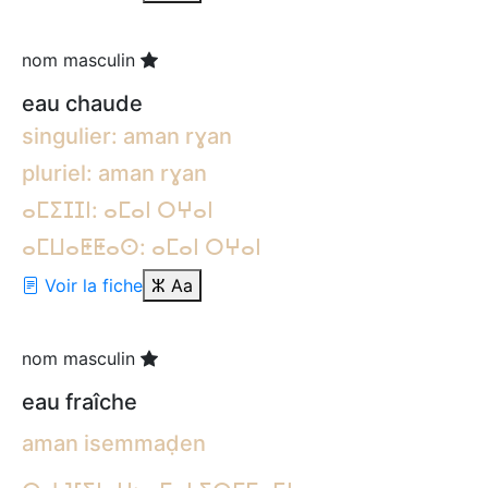
nom masculin
eau chaude
singulier: aman rɣan
pluriel: aman rɣan
ⴰⵎⵉⵊⵊⵏ: ⴰⵎⴰⵏ ⵔⵖⴰⵏ
ⴰⵎⵡⴰⵟⵟⴰⵙ: ⴰⵎⴰⵏ ⵔⵖⴰⵏ
Voir la fiche
ⵣ
Aa
nom masculin
eau fraîche
aman isemmaḍen