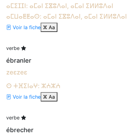
ⴰⵎⵉⵊⵊⵏ: ⴰⵎⴰⵏ ⵉⴵⵓⴷⴰⵏ, ⴰⵎⴰⵏ ⵉⵍⵍⵓⴷⴰⵏ
ⴰⵎⵡⴰⵟⵟⴰⵙ: ⴰⵎⴰⵏ ⵉⴵⵓⴷⴰⵏ, ⴰⵎⴰⵏ ⵉⵍⵍⵓⴷⴰⵏ
Voir la fiche
ⵣ
Aa
verbe
ébranler
zeɛzeɛ
ⵙ ⵜⴼⵉⵏⴰⵖ: ⵣⵄⵣⵄ
Voir la fiche
ⵣ
Aa
verbe
ébrecher