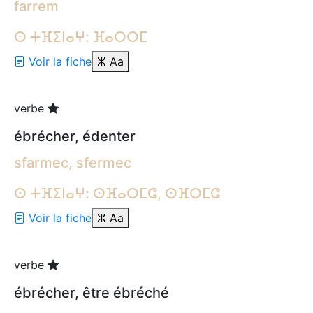
farrem
ⵙ ⵜⴼⵉⵏⴰⵖ: ⴼⴰⵔⵔⵎ
Voir la fiche
ⵣ
Aa
verbe
ébrécher, édenter
sfarmec, sfermec
ⵙ ⵜⴼⵉⵏⴰⵖ: ⵙⴼⴰⵔⵎⵛ, ⵙⴼⵔⵎⵛ
Voir la fiche
ⵣ
Aa
verbe
ébrécher, être ébréché