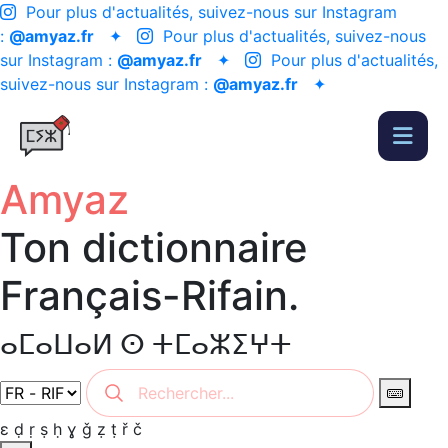
Pour plus d'actualités, suivez-nous sur Instagram
:
@amyaz.fr
✦
Pour plus d'actualités, suivez-nous
sur Instagram :
@amyaz.fr
✦
Pour plus d'actualités,
suivez-nous sur Instagram :
@amyaz.fr
✦
Amyaz
Ton dictionnaire
Français-Rifain.
ⴰⵎⴰⵡⴰⵍ ⵙ ⵜⵎⴰⵣⵉⵖⵜ
ɛ
ḍ
ṛ
ṣ
ḥ
ɣ
ǧ
ẓ
ṭ
ř
č