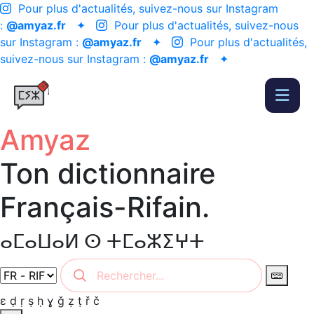
Pour plus d'actualités, suivez-nous sur Instagram
:
@amyaz.fr
✦
Pour plus d'actualités, suivez-nous
sur Instagram :
@amyaz.fr
✦
Pour plus d'actualités,
suivez-nous sur Instagram :
@amyaz.fr
✦
Amyaz
Ton dictionnaire
Français-Rifain.
ⴰⵎⴰⵡⴰⵍ ⵙ ⵜⵎⴰⵣⵉⵖⵜ
ɛ
ḍ
ṛ
ṣ
ḥ
ɣ
ǧ
ẓ
ṭ
ř
č