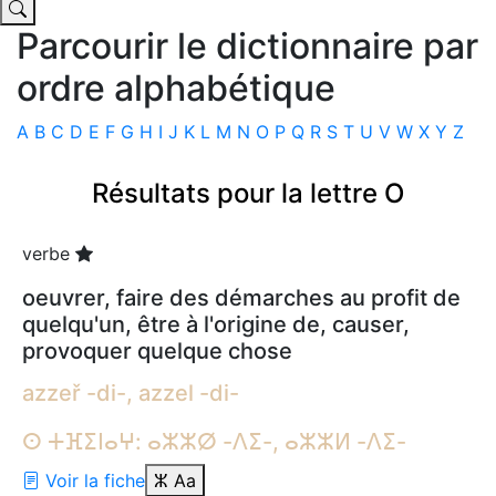
Parcourir le dictionnaire par
ordre alphabétique
A
B
C
D
E
F
G
H
I
J
K
L
M
N
O
P
Q
R
S
T
U
V
W
X
Y
Z
Résultats pour la lettre O
verbe
oeuvrer, faire des démarches au profit de
quelqu'un, être à l'origine de, causer,
provoquer quelque chose
azzeř -di-, azzel -di-
ⵙ ⵜⴼⵉⵏⴰⵖ: ⴰⵣⵣⵁ -ⴷⵉ-, ⴰⵣⵣⵍ -ⴷⵉ-
Voir la fiche
ⵣ
Aa