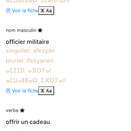
ⴰⵎⵡⴰⵟⵟⴰⵙ: ⵉⵎⴰⴷⴷⵓⴷⵏ
Voir la fiche
ⵣ
Aa
nom masculin
officier militaire
singulier: afesyan
pluriel: ifesyanen
ⴰⵎⵉⵊⵊⵏ: ⴰⴼⵙⵢⴰⵏ
ⴰⵎⵡⴰⵟⵟⴰⵙ: ⵉⴼⵙⵢⴰⵏⵏ
Voir la fiche
ⵣ
Aa
verbe
offrir un cadeau