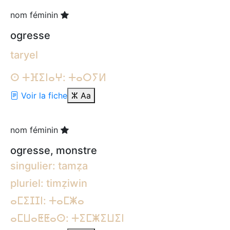
nom féminin
ogresse
taryel
ⵙ ⵜⴼⵉⵏⴰⵖ: ⵜⴰⵔⵢⵍ
Voir la fiche
ⵣ
Aa
nom féminin
ogresse, monstre
singulier: tamẓa
pluriel: timẓiwin
ⴰⵎⵉⵊⵊⵏ: ⵜⴰⵎⵥⴰ
ⴰⵎⵡⴰⵟⵟⴰⵙ: ⵜⵉⵎⵥⵉⵡⵉⵏ