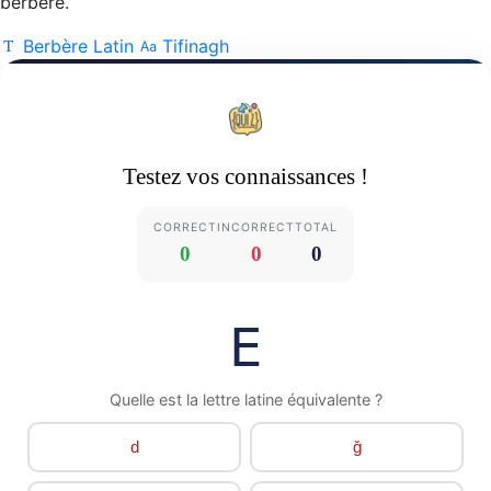
berbère.
Berbère Latin
Tifinagh
Testez vos connaissances !
CORRECT
INCORRECT
TOTAL
0
0
0
ⴹ
Quelle est la lettre latine équivalente ?
d
ǧ