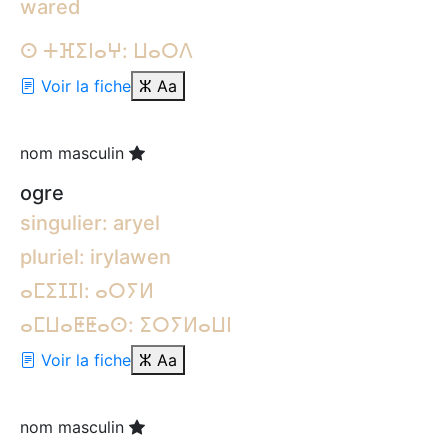
wared
ⵙ ⵜⴼⵉⵏⴰⵖ: ⵡⴰⵔⴷ
Voir la fiche
ⵣ
Aa
nom masculin
ogre
singulier: aryel
pluriel: irylawen
ⴰⵎⵉⵊⵊⵏ: ⴰⵔⵢⵍ
ⴰⵎⵡⴰⵟⵟⴰⵙ: ⵉⵔⵢⵍⴰⵡⵏ
Voir la fiche
ⵣ
Aa
nom masculin