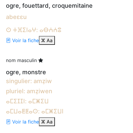
ogre, fouettard, croquemitaine
abeɛɛu
ⵙ ⵜⴼⵉⵏⴰⵖ: ⴰⴱⵄⵄⵓ
Voir la fiche
ⵣ
Aa
nom masculin
ogre, monstre
singulier: amẓiw
pluriel: amẓiwen
ⴰⵎⵉⵊⵊⵏ: ⴰⵎⵥⵉⵡ
ⴰⵎⵡⴰⵟⵟⴰⵙ: ⴰⵎⵥⵉⵡⵏ
Voir la fiche
ⵣ
Aa