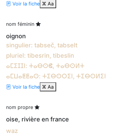
Voir la fiche
ⵣ
Aa
nom féminin
oignon
singulier: tabseč, tabselt
pluriel: tibesrin, tibeslin
ⴰⵎⵉⵊⵊⵏ: ⵜⴰⴱⵙⵞ, ⵜⴰⴱⵙⵍⵜ
ⴰⵎⵡⴰⵟⵟⴰⵙ: ⵜⵉⴱⵙⵔⵉⵏ, ⵜⵉⴱⵙⵍⵉⵏ
Voir la fiche
ⵣ
Aa
nom propre
oise, rivière en france
waz