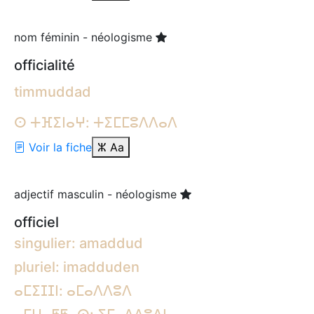
nom féminin - néologisme
officialité
timmuddad
ⵙ ⵜⴼⵉⵏⴰⵖ: ⵜⵉⵎⵎⵓⴷⴷⴰⴷ
Voir la fiche
ⵣ
Aa
adjectif masculin - néologisme
officiel
singulier: amaddud
pluriel: imadduden
ⴰⵎⵉⵊⵊⵏ: ⴰⵎⴰⴷⴷⵓⴷ