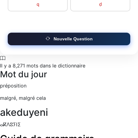
q
ḍ
Nouvelle Question
Il y a
8,271
mots dans le dictionnaire
Mot du jour
préposition
malgré, malgré cela
akeduyeni
ⴰⴽⴷⵓⵢⵏⵉ