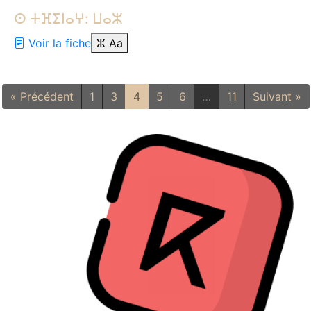
ⵙ ⵜⴼⵉⵏⴰⵖ: ⵡⴰⵣ
Voir la fiche
ⵣ
Aa
« Précédent
1
3
4
5
6
…
11
Suivant »