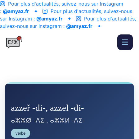
Pour plus d'actualités, suivez-nous sur Instagram
:
@amyaz.fr
✦
Pour plus d'actualités, suivez-nous
sur Instagram :
@amyaz.fr
✦
Pour plus d'actualités,
suivez-nous sur Instagram :
@amyaz.fr
✦
azzeř -di-, azzel -di-
ⴰⵣⵣⵁ -ⴷⵉ-, ⴰⵣⵣⵍ -ⴷⵉ-
verbe