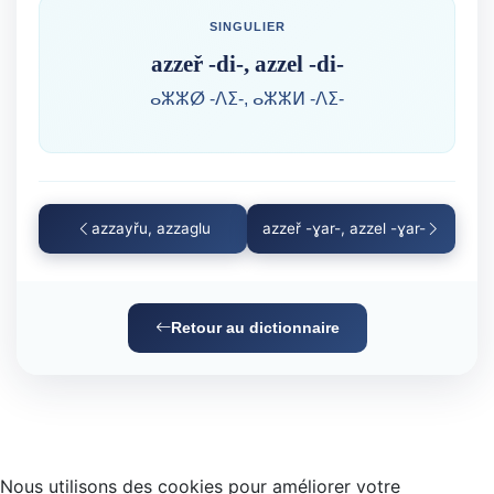
SINGULIER
azzeř -di-, azzel -di-
ⴰⵣⵣⵁ -ⴷⵉ-, ⴰⵣⵣⵍ -ⴷⵉ-
azzayřu, azzaglu
azzeř -ɣar-, azzel -ɣar-
Retour au dictionnaire
Nous utilisons des cookies pour améliorer votre