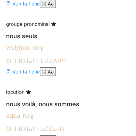
Voir la fiche
ⵣ
Aa
groupe pronominal
nous seuls
weḥḥed-neɣ
ⵙ ⵜⴼⵉⵏⴰⵖ: ⵡⵃⵃⴷ-ⵏⵖ
Voir la fiche
ⵣ
Aa
locution
nous voilà, nous sommes
aqqa-neɣ
ⵙ ⵜⴼⵉⵏⴰⵖ: ⴰⵇⵇⴰ-ⵏⵖ