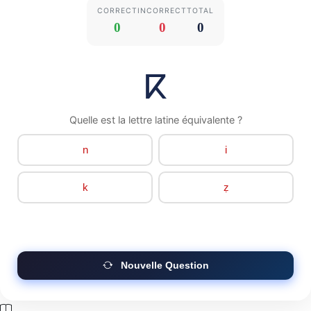
CORRECT
INCORRECT
TOTAL
0
0
0
ⴽ
Quelle est la lettre latine équivalente ?
n
i
k
ẓ
Nouvelle Question