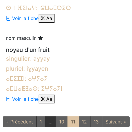
ⵙ ⵜⴼⵉⵏⴰⵖ: ⵏⵓⵡⴰⵎⴱⵉⵔ
Voir la fiche
ⵣ
Aa
nom masculin
noyau d'un fruit
singulier: aɣyay
pluriel: iɣyayen
ⴰⵎⵉⵊⵊⵏ: ⴰⵖⵢⴰⵢ
ⴰⵎⵡⴰⵟⵟⴰⵙ: ⵉⵖⵢⴰⵢⵏ
Voir la fiche
ⵣ
Aa
« Précédent
1
…
10
11
12
13
Suivant »