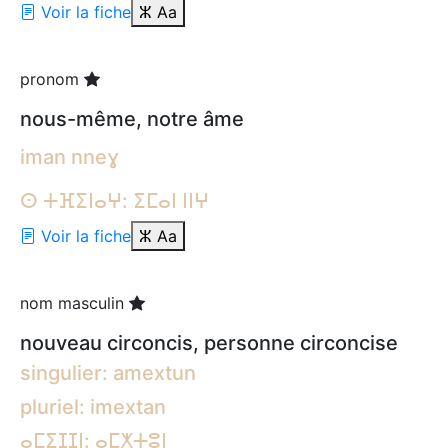
Voir la fiche
ⵣ
Aa
pronom
nous-même, notre âme
iman nneɣ
ⵙ ⵜⴼⵉⵏⴰⵖ: ⵉⵎⴰⵏ ⵏⵏⵖ
Voir la fiche
ⵣ
Aa
nom masculin
nouveau circoncis, personne circoncise
singulier: amextun
pluriel: imextan
ⴰⵎⵉⵊⵊⵏ: ⴰⵎⵅⵜⵓⵏ