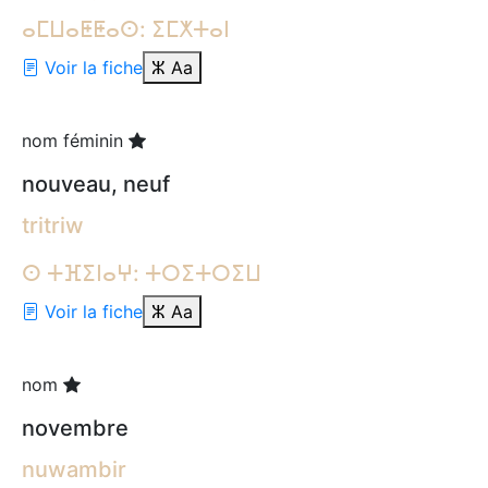
ⴰⵎⵡⴰⵟⵟⴰⵙ: ⵉⵎⵅⵜⴰⵏ
Voir la fiche
ⵣ
Aa
nom féminin
nouveau, neuf
tritriw
ⵙ ⵜⴼⵉⵏⴰⵖ: ⵜⵔⵉⵜⵔⵉⵡ
Voir la fiche
ⵣ
Aa
nom
novembre
nuwambir