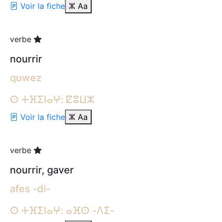
Voir la fiche
ⵣ
Aa
verbe
nourrir
quwez
ⵙ ⵜⴼⵉⵏⴰⵖ: ⵇⵓⵡⵣ
Voir la fiche
ⵣ
Aa
verbe
nourrir, gaver
afes -di-
ⵙ ⵜⴼⵉⵏⴰⵖ: ⴰⴼⵙ -ⴷⵉ-