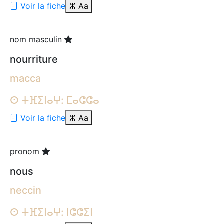
Voir la fiche
ⵣ
Aa
nom masculin
nourriture
macca
ⵙ ⵜⴼⵉⵏⴰⵖ: ⵎⴰⵛⵛⴰ
Voir la fiche
ⵣ
Aa
pronom
nous
neccin
ⵙ ⵜⴼⵉⵏⴰⵖ: ⵏⵛⵛⵉⵏ