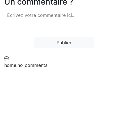
Un commentaire ?
Publier
home.no_comments
Ne manquez jamais une mise à jour sur
les richesses de la langue rifaine !
Abonnez-vous à notre newsletter pour
recevoir les dernières traductions
directement dans votre boîte mail.
S'inscrire