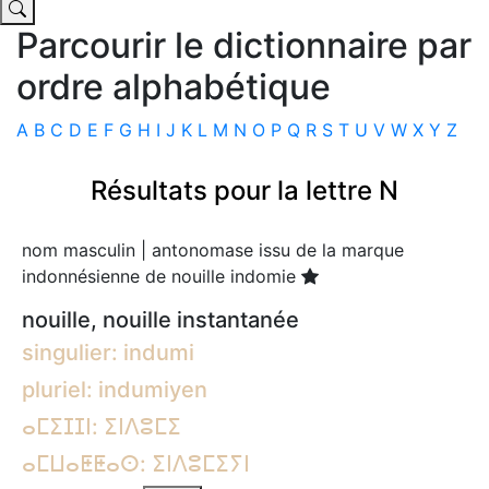
Parcourir le dictionnaire par
ordre alphabétique
A
B
C
D
E
F
G
H
I
J
K
L
M
N
O
P
Q
R
S
T
U
V
W
X
Y
Z
Résultats pour la lettre N
nom masculin | antonomase issu de la marque
indonnésienne de nouille indomie
nouille, nouille instantanée
singulier: indumi
pluriel: indumiyen
ⴰⵎⵉⵊⵊⵏ: ⵉⵏⴷⵓⵎⵉ
ⴰⵎⵡⴰⵟⵟⴰⵙ: ⵉⵏⴷⵓⵎⵉⵢⵏ