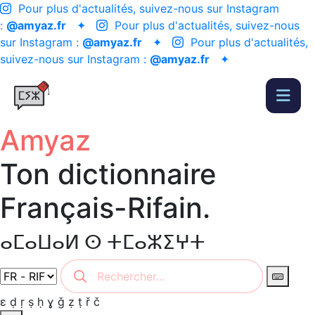
Pour plus d'actualités, suivez-nous sur Instagram
:
@amyaz.fr
✦
Pour plus d'actualités, suivez-nous
sur Instagram :
@amyaz.fr
✦
Pour plus d'actualités,
suivez-nous sur Instagram :
@amyaz.fr
✦
Amyaz
Ton dictionnaire
Français-Rifain.
ⴰⵎⴰⵡⴰⵍ ⵙ ⵜⵎⴰⵣⵉⵖⵜ
ɛ
ḍ
ṛ
ṣ
ḥ
ɣ
ǧ
ẓ
ṭ
ř
č