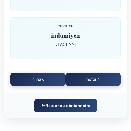
PLURIEL
indumiyen
ⵉⵏⴷⵓⵎⵉⵢⵏ
inaw
inefar
Retour au dictionnaire