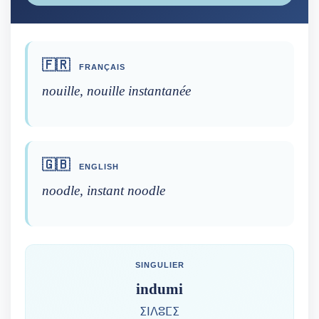
🇫🇷
FRANÇAIS
nouille, nouille instantanée
🇬🇧
ENGLISH
noodle, instant noodle
SINGULIER
indumi
ⵉⵏⴷⵓⵎⵉ