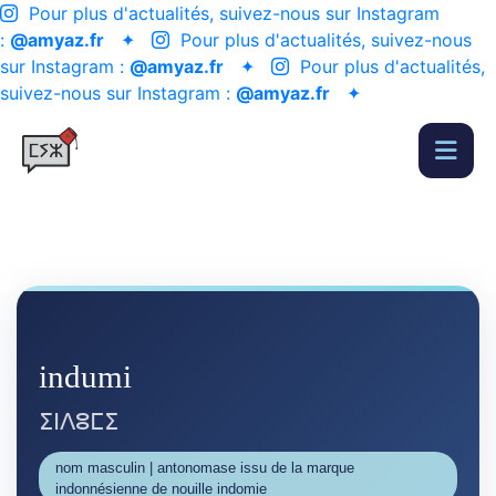
Pour plus d'actualités, suivez-nous sur Instagram
:
@amyaz.fr
✦
Pour plus d'actualités, suivez-nous
sur Instagram :
@amyaz.fr
✦
Pour plus d'actualités,
suivez-nous sur Instagram :
@amyaz.fr
✦
indumi
ⵉⵏⴷⵓⵎⵉ
nom masculin | antonomase issu de la marque
indonnésienne de nouille indomie