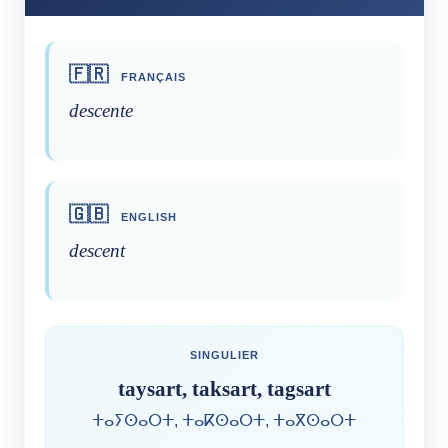
🇫🇷
FRANÇAIS
descente
🇬🇧
ENGLISH
descent
SINGULIER
taysart, taksart, tagsart
ⵜⴰⵢⵙⴰⵔⵜ, ⵜⴰⴽⵙⴰⵔⵜ, ⵜⴰⴳⵙⴰⵔⵜ