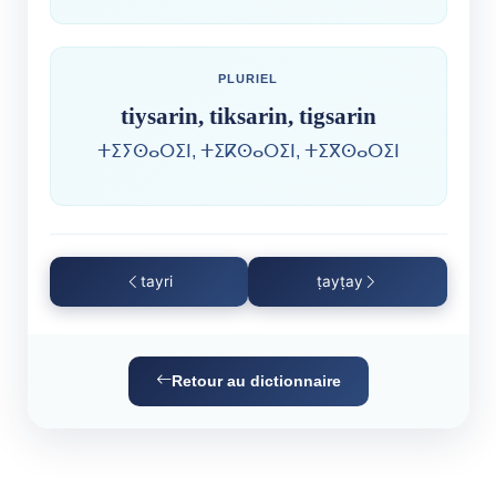
PLURIEL
tiysarin, tiksarin, tigsarin
ⵜⵉⵢⵙⴰⵔⵉⵏ, ⵜⵉⴽⵙⴰⵔⵉⵏ, ⵜⵉⴳⵙⴰⵔⵉⵏ
tayri
ṭayṭay
Retour au dictionnaire