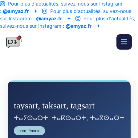
Pour plus d'actualités, suivez-nous sur Instagram
:
@amyaz.fr
✦
Pour plus d'actualités, suivez-nous
sur Instagram :
@amyaz.fr
✦
Pour plus d'actualités,
suivez-nous sur Instagram :
@amyaz.fr
✦
taysart, taksart, tagsart
ⵜⴰⵢⵙⴰⵔⵜ, ⵜⴰⴽⵙⴰⵔⵜ, ⵜⴰⴳⵙⴰⵔⵜ
nom féminin