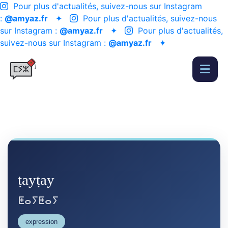
Pour plus d'actualités, suivez-nous sur Instagram
:
@amyaz.fr
✦
Pour plus d'actualités, suivez-nous
sur Instagram :
@amyaz.fr
✦
Pour plus d'actualités,
suivez-nous sur Instagram :
@amyaz.fr
✦
ṭayṭay
ⵟⴰⵢⵟⴰⵢ
expression