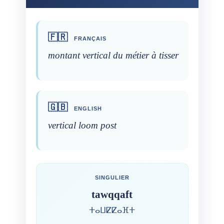
🇫🇷
FRANÇAIS
montant vertical du métier à tisser
🇬🇧
ENGLISH
vertical loom post
SINGULIER
tawqqaft
ⵜⴰⵡⵇⵇⴰⴼⵜ