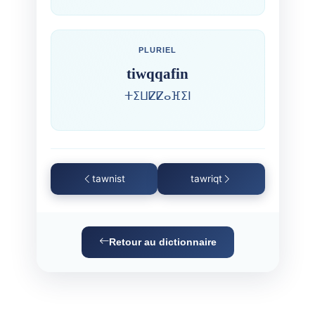
PLURIEL
tiwqqafin
ⵜⵉⵡⵇⵇⴰⴼⵉⵏ
tawnist
tawriqt
Retour au dictionnaire