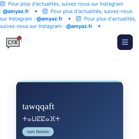
Pour plus d'actualités, suivez-nous sur Instagram
:
@amyaz.fr
✦
Pour plus d'actualités, suivez-nous
sur Instagram :
@amyaz.fr
✦
Pour plus d'actualités,
suivez-nous sur Instagram :
@amyaz.fr
✦
tawqqaft
ⵜⴰⵡⵇⵇⴰⴼⵜ
nom féminin