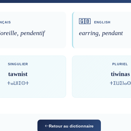
🇬🇧
NÇAIS
ENGLISH
oreille, pendentif
earring, pendant
SINGULIER
PLURIEL
tawnist
tiwinas
ⵜⴰⵡⵏⵉⵙⵜ
ⵜⵉⵡⵉⵏⴰⵙ
Retour au dictionnaire