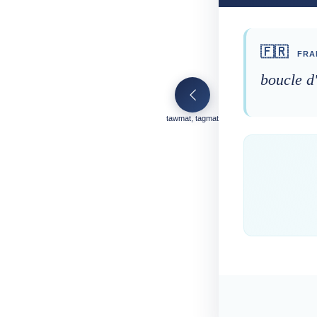
🇫🇷
FRA
boucle d'
tawmat, tagmat