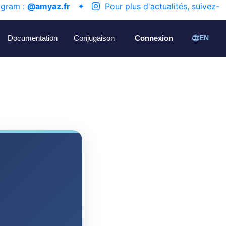
agram :
@amyaz.fr
✦
Pour plus d'actualités, suivez-
Documentation
Conjugaison
Connexion
EN