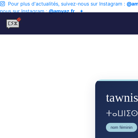
Pour plus d'actualités, suivez-nous sur Instagram :
@am
nous sur Instagram :
@amyaz.fr
✦
tawnis
ⵜⴰⵡⵏⵉ
nom féminin