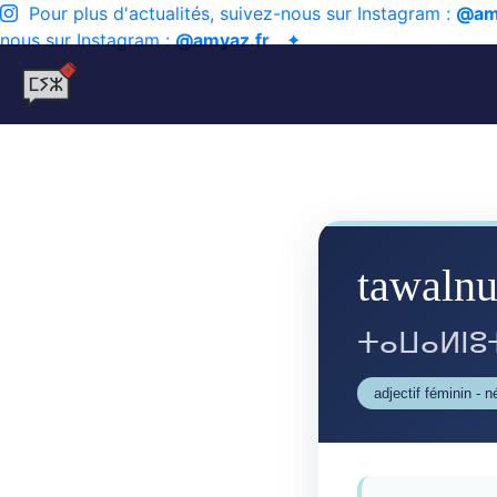
Pour plus d'actualités, suivez-nous sur Instagram :
@am
nous sur Instagram :
@amyaz.fr
✦
tawalnu
ⵜⴰⵡⴰⵍⵏⵓ
adjectif féminin - 