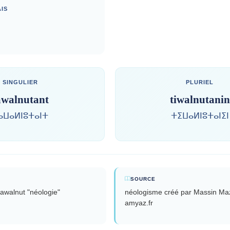
IS
SINGULIER
PLURIEL
awalnutant
tiwalnutanin
ⴰⵡⴰⵍⵏⵓⵜⴰⵏⵜ
ⵜⵉⵡⴰⵍⵏⵓⵜⴰⵏⵉⵏ
SOURCE
tawalnut "néologie"
néologisme créé par Massin Maz
amyaz.fr