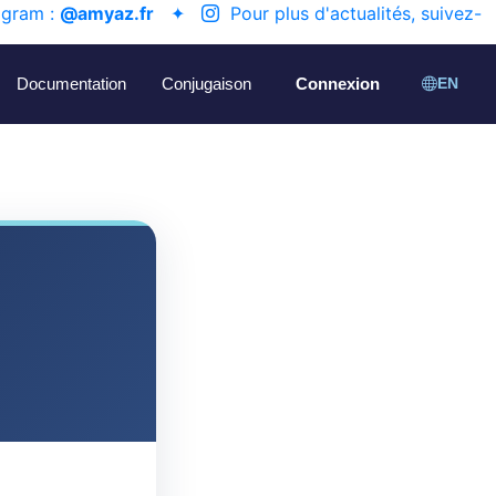
agram :
@amyaz.fr
✦
Pour plus d'actualités, suivez-
Documentation
Conjugaison
Connexion
EN