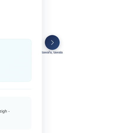
tawařa, tawala
igh -