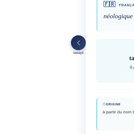
🇫🇷
FRANÇA
néologique
tawaɣit
t
ⵜ
ORIGINE
à partir du nom 