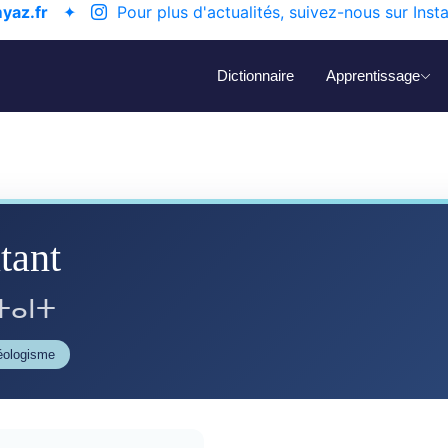
yaz.fr
✦
Pour plus d'actualités, suivez-nous sur Inst
Dictionnaire
Apprentissage
tant
ⵜⴰⵏⵜ
néologisme