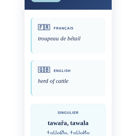
🇫🇷
FRANÇAIS
troupeau de bétail
🇬🇧
ENGLISH
herd of cattle
SINGULIER
tawařa, tawala
ⵜⴰⵡⴰⵁⴰ, ⵜⴰⵡⴰⵍⴰ