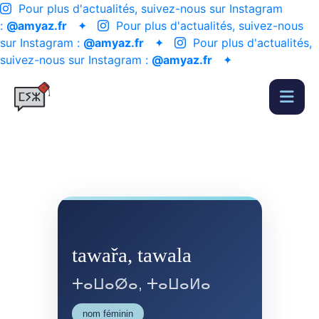
Pour plus d'actualités, suivez-nous sur Instagram
:
@amyaz.fr
✦
Pour plus d'actualités, suivez-nous
sur Instagram :
@amyaz.fr
✦
Pour plus d'actualités,
suivez-nous sur Instagram :
@amyaz.fr
✦
tawařa, tawala
ⵜⴰⵡⴰⵁⴰ, ⵜⴰⵡⴰⵍⴰ
nom féminin