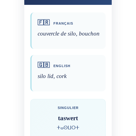
🇫🇷
FRANÇAIS
couvercle de silo, bouchon
🇬🇧
ENGLISH
silo lid, cork
SINGULIER
taswert
ⵜⴰⵙⵡⵔⵜ