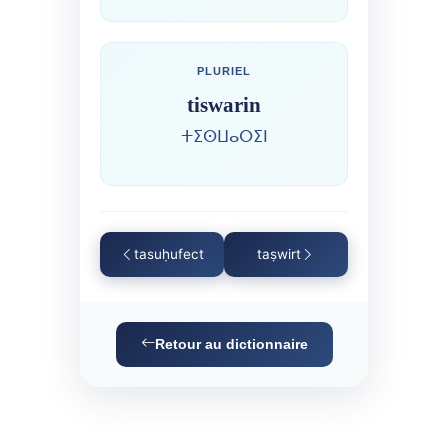
PLURIEL
tiswarin
ⵜⵉⵙⵡⴰⵔⵉⵏ
tasuḥufect
taṣwirt
Retour au dictionnaire