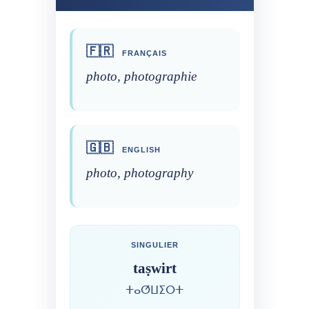
🇫🇷
FRANÇAIS
photo, photographie
🇬🇧
ENGLISH
photo, photography
SINGULIER
taṣwirt
ⵜⴰⵚⵡⵉⵔⵜ