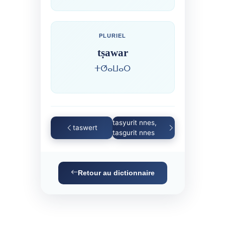
PLURIEL
tṣawar
ⵜⵚⴰⵡⴰⵔ
tasyurit nnes,
taswert
tasgurit nnes
Retour au dictionnaire