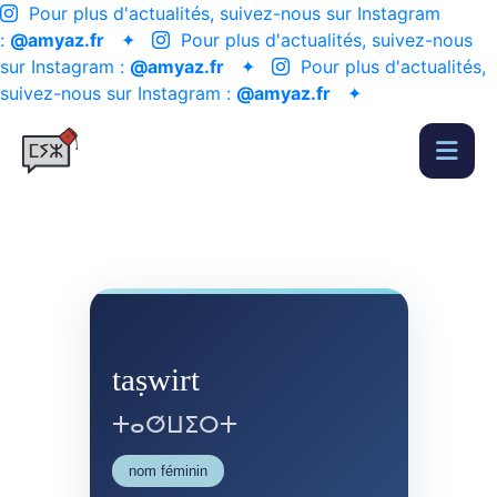
Pour plus d'actualités, suivez-nous sur Instagram
:
@amyaz.fr
✦
Pour plus d'actualités, suivez-nous
sur Instagram :
@amyaz.fr
✦
Pour plus d'actualités,
suivez-nous sur Instagram :
@amyaz.fr
✦
taṣwirt
ⵜⴰⵚⵡⵉⵔⵜ
nom féminin