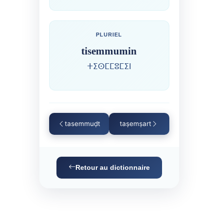
PLURIEL
tisemmumin
ⵜⵉⵙⵎⵎⵓⵎⵉⵏ
tasemmuḍt
taṣemṣart
Retour au dictionnaire