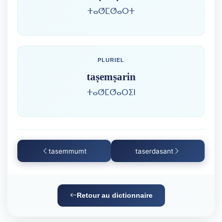
ⵜⴰⵚⵎⵚⴰⵔⵜ
PLURIEL
taṣemṣarin
ⵜⴰⵚⵎⵚⴰⵔⵉⵏ
tasemmumt
taserdasant
Retour au dictionnaire