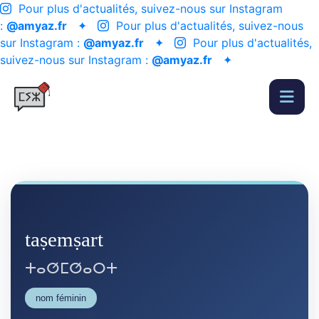
Pour plus d'actualités, suivez-nous sur Instagram
:
@amyaz.fr
✦
Pour plus d'actualités, suivez-nous
sur Instagram :
@amyaz.fr
✦
Pour plus d'actualités,
suivez-nous sur Instagram :
@amyaz.fr
✦
taṣemṣart
ⵜⴰⵚⵎⵚⴰⵔⵜ
nom féminin