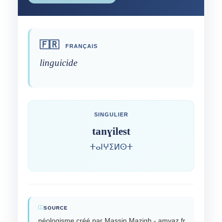
🇫🇷
FRANÇAIS
linguicide
SINGULIER
tanɣilest
ⵜⴰⵏⵖⵉⵍⵙⵜ
SOURCE
néologisme créé par Massin Mazigh - amyaz.fr