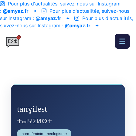
Pour plus d'actualités, suivez-nous sur Instagram
:
@amyaz.fr
✦
Pour plus d'actualités, suivez-nous
sur Instagram :
@amyaz.fr
✦
Pour plus d'actualités,
suivez-nous sur Instagram :
@amyaz.fr
✦
tanɣilest
ⵜⴰⵏⵖⵉⵍⵙⵜ
nom féminin - néologisme