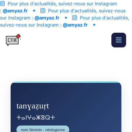
Pour plus d'actualités, suivez-nous sur Instagram
:
@amyaz.fr
✦
Pour plus d'actualités, suivez-nous
sur Instagram :
@amyaz.fr
✦
Pour plus d'actualités,
suivez-nous sur Instagram :
@amyaz.fr
✦
tanɣaẓuṛt
ⵜⴰⵏⵖⴰⵥⵓⵕⵜ
nom féminin - néologisme