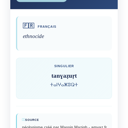
🇫🇷
FRANÇAIS
ethnocide
SINGULIER
tanɣaẓuṛt
ⵜⴰⵏⵖⴰⵥⵓⵕⵜ
SOURCE
néologisme créé par Massin Mazigh - amyaz.fr