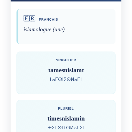
🇫🇷
FRANÇAIS
islamologue (une)
SINGULIER
tamesnislamt
ⵜⴰⵎⵙⵏⵉⵙⵍⴰⵎⵜ
PLURIEL
timesnislamin
ⵜⵉⵎⵙⵏⵉⵙⵍⴰⵎⵉⵏ