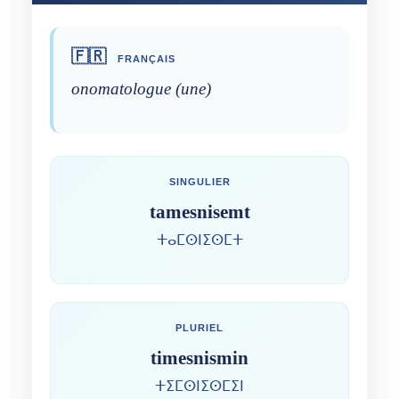
🇫🇷
FRANÇAIS
onomatologue (une)
SINGULIER
tamesnisemt
ⵜⴰⵎⵙⵏⵉⵙⵎⵜ
PLURIEL
timesnismin
ⵜⵉⵎⵙⵏⵉⵙⵎⵉⵏ