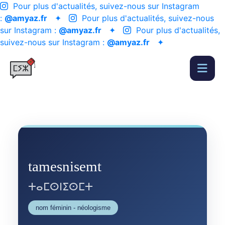
Pour plus d'actualités, suivez-nous sur Instagram
:
@amyaz.fr
✦
Pour plus d'actualités, suivez-nous
sur Instagram :
@amyaz.fr
✦
Pour plus d'actualités,
suivez-nous sur Instagram :
@amyaz.fr
✦
tamesnisemt
ⵜⴰⵎⵙⵏⵉⵙⵎⵜ
nom féminin - néologisme