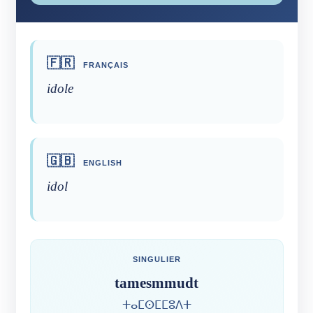
🇫🇷
FRANÇAIS
idole
🇬🇧
ENGLISH
idol
SINGULIER
tamesmmudt
ⵜⴰⵎⵙⵎⵎⵓⴷⵜ