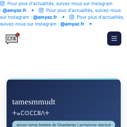
Pour plus d'actualités, suivez-nous sur Instagram
:
@amyaz.fr
✦
Pour plus d'actualités, suivez-nous
sur Instagram :
@amyaz.fr
✦
Pour plus d'actualités,
suivez-nous sur Instagram :
@amyaz.fr
✦
tamesmmudt
ⵜⴰⵎⵙⵎⵎⵓⴷⵜ
ancien terme berbère de Ghardamès | archaïsme réactivé