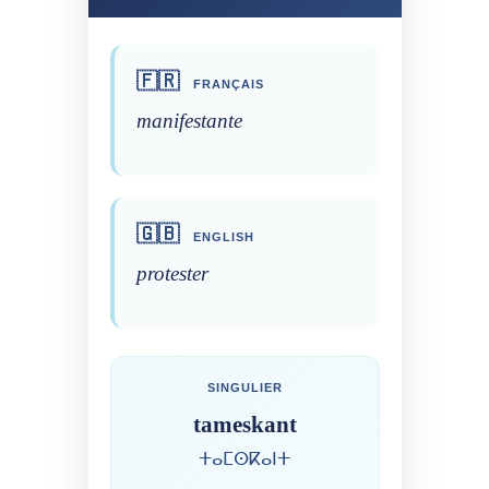
🇫🇷
FRANÇAIS
manifestante
🇬🇧
ENGLISH
protester
SINGULIER
tameskant
ⵜⴰⵎⵙⴽⴰⵏⵜ