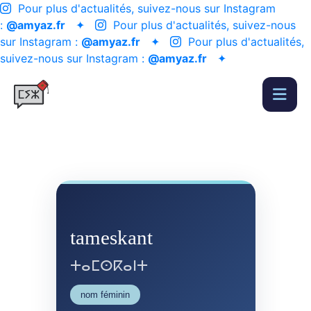
Pour plus d'actualités, suivez-nous sur Instagram
:
@amyaz.fr
✦
Pour plus d'actualités, suivez-nous
sur Instagram :
@amyaz.fr
✦
Pour plus d'actualités,
suivez-nous sur Instagram :
@amyaz.fr
✦
tameskant
ⵜⴰⵎⵙⴽⴰⵏⵜ
nom féminin