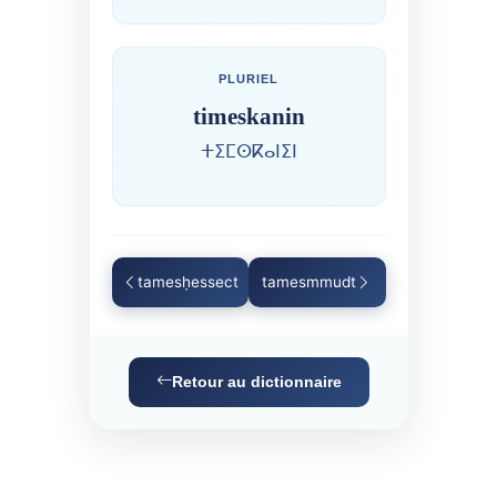
PLURIEL
timeskanin
ⵜⵉⵎⵙⴽⴰⵏⵉⵏ
tamesḥessect
tamesmmudt
Retour au dictionnaire