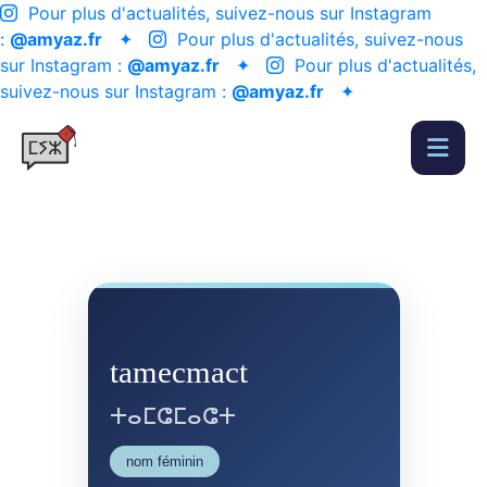
Pour plus d'actualités, suivez-nous sur Instagram
:
@amyaz.fr
✦
Pour plus d'actualités, suivez-nous
sur Instagram :
@amyaz.fr
✦
Pour plus d'actualités,
suivez-nous sur Instagram :
@amyaz.fr
✦
tamecmact
ⵜⴰⵎⵛⵎⴰⵛⵜ
nom féminin