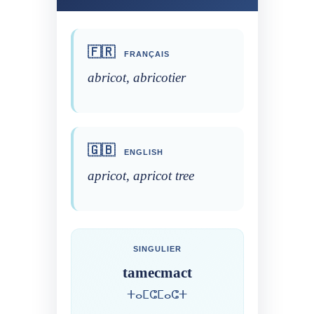
🇫🇷
FRANÇAIS
abricot, abricotier
🇬🇧
ENGLISH
apricot, apricot tree
SINGULIER
tamecmact
ⵜⴰⵎⵛⵎⴰⵛⵜ