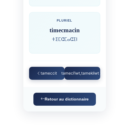
PLURIEL
timecmacin
ⵜⵉⵎⵛⵎⴰⵛⵉⵏ
tameccit
tamecřiwt,tamekliwt
Retour au dictionnaire