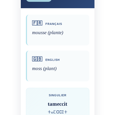
🇫🇷
FRANÇAIS
mousse (plante)
🇬🇧
ENGLISH
moss (plant)
SINGULIER
tameccit
ⵜⴰⵎⵛⵛⵉⵜ