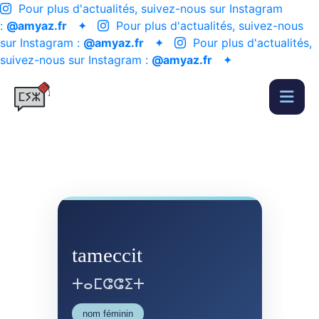
Pour plus d'actualités, suivez-nous sur Instagram
:
@amyaz.fr
✦
Pour plus d'actualités, suivez-nous
sur Instagram :
@amyaz.fr
✦
Pour plus d'actualités,
suivez-nous sur Instagram :
@amyaz.fr
✦
tameccit
ⵜⴰⵎⵛⵛⵉⵜ
nom féminin