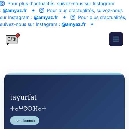
Pour plus d'actualités, suivez-nous sur Instagram
:
@amyaz.fr
✦
Pour plus d'actualités, suivez-nous
sur Instagram :
@amyaz.fr
✦
Pour plus d'actualités,
suivez-nous sur Instagram :
@amyaz.fr
✦
taɣurfat
ⵜⴰⵖⵓⵔⴼⴰⵜ
nom féminin