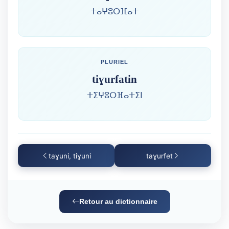
ⵜⴰⵖⵓⵔⴼⴰⵜ
PLURIEL
tiɣurfatin
ⵜⵉⵖⵓⵔⴼⴰⵜⵉⵏ
taɣuni, tiɣuni
taɣurfet
Retour au dictionnaire