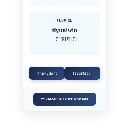
PLURIEL
tiɣuniwin
ⵜⵉⵖⵓⵏⵉⵡⵉⵏ
taɣudant
taɣurfat
Retour au dictionnaire