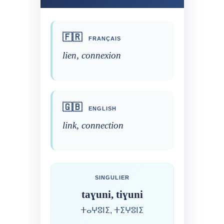
🇫🇷
FRANÇAIS
lien, connexion
🇬🇧
ENGLISH
link, connection
SINGULIER
taɣuni, tiɣuni
ⵜⴰⵖⵓⵏⵉ, ⵜⵉⵖⵓⵏⵉ