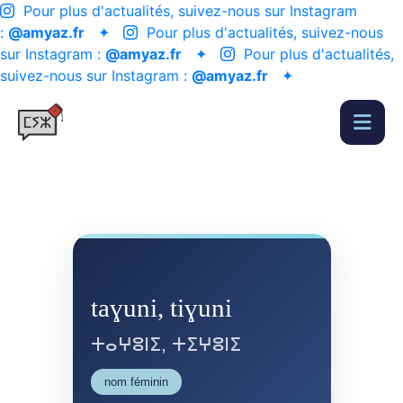
Pour plus d'actualités, suivez-nous sur Instagram
:
@amyaz.fr
✦
Pour plus d'actualités, suivez-nous
sur Instagram :
@amyaz.fr
✦
Pour plus d'actualités,
suivez-nous sur Instagram :
@amyaz.fr
✦
taɣuni, tiɣuni
ⵜⴰⵖⵓⵏⵉ, ⵜⵉⵖⵓⵏⵉ
nom féminin