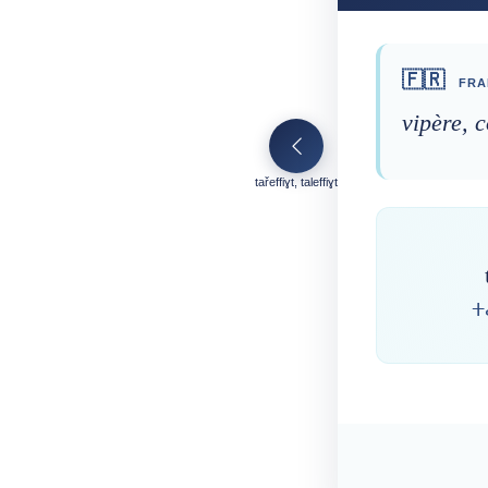
🇫🇷
FRA
vipère, 
tařeffiɣt, taleffiɣt
ⵜ