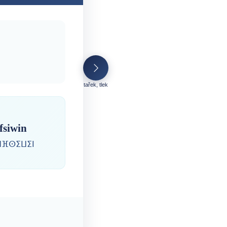
tařek, tlek
efsiwin
ⵍⴼⵙⵉⵡⵉⵏ