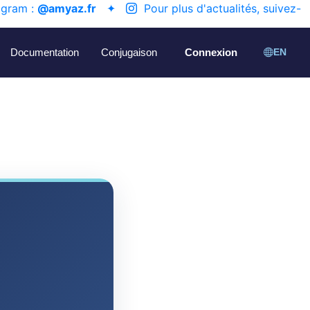
agram :
@amyaz.fr
✦
Pour plus d'actualités, suivez-
Documentation
Conjugaison
Connexion
EN