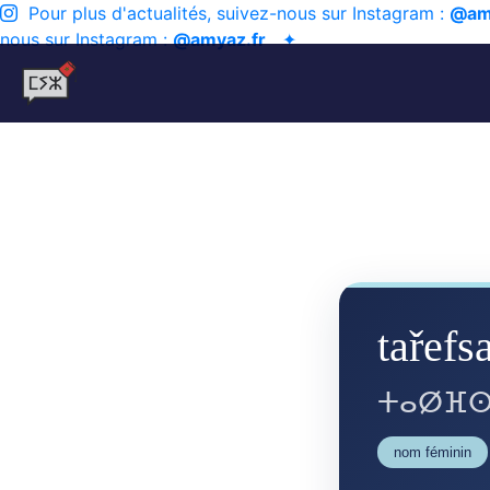
Pour plus d'actualités, suivez-nous sur Instagram :
@am
nous sur Instagram :
@amyaz.fr
✦
tařefsa
ⵜⴰⵁⴼⵙ
nom féminin