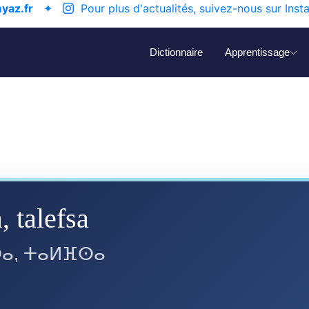
yaz.fr
✦
Pour plus d'actualités, suivez-nous sur Inst
Dictionnaire
Apprentissage
, talefsa
ⴰ, ⵜⴰⵍⴼⵙⴰ