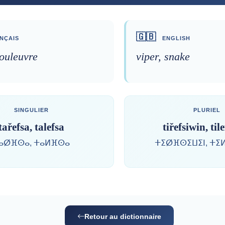
🇬🇧
NÇAIS
ENGLISH
couleuvre
viper, snake
SINGULIER
PLURIEL
tařefsa, talefsa
tiřefsiwin, til
ⴰⵁⴼⵙⴰ, ⵜⴰⵍⴼⵙⴰ
ⵜⵉⵁⴼⵙⵉⵡⵉⵏ, ⵜⵉ
Retour au dictionnaire