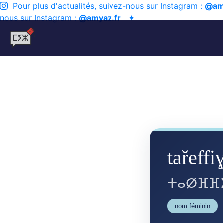
Pour plus d'actualités, suivez-nous sur Instagram :
@am
nous sur Instagram :
@amyaz.fr
✦
tařeffiɣ
ⵜⴰⵁⴼⴼⵉ
nom féminin