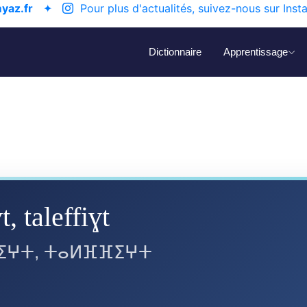
yaz.fr
✦
Pour plus d'actualités, suivez-nous sur Inst
Dictionnaire
Apprentissage
t, taleffiɣt
ⵖⵜ, ⵜⴰⵍⴼⴼⵉⵖⵜ