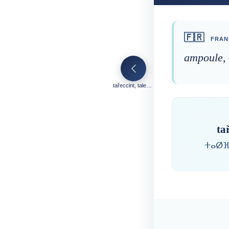
🇫🇷
FRAN
ampoule,
tařeccint, taleccint
tař
ⵜⴰⵁⴼ