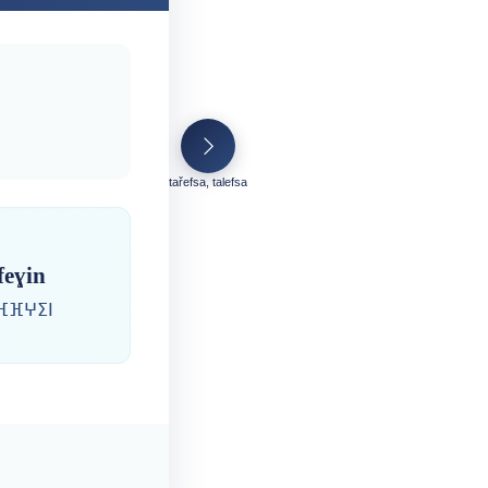
tařefsa, talefsa
ffeɣin
ⴼⴼⵖⵉⵏ