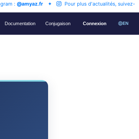
agram :
@amyaz.fr
✦
Pour plus d'actualités, suivez-
Documentation
Conjugaison
Connexion
EN