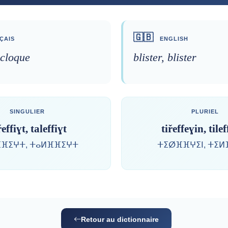
🇬🇧
ÇAIS
ENGLISH
 cloque
blister, blister
SINGULIER
PLURIEL
effiɣt, taleffiɣt
tiřeffeɣin, tile
ⴼⵉⵖⵜ, ⵜⴰⵍⴼⴼⵉⵖⵜ
ⵜⵉⵁⴼⴼⵖⵉⵏ, ⵜⵉⵍ
Retour au dictionnaire