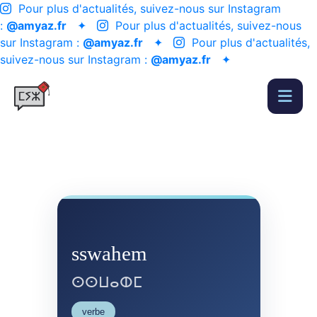
Pour plus d'actualités, suivez-nous sur Instagram
:
@amyaz.fr
✦
Pour plus d'actualités, suivez-nous
sur Instagram :
@amyaz.fr
✦
Pour plus d'actualités,
suivez-nous sur Instagram :
@amyaz.fr
✦
sswahem
ⵙⵙⵡⴰⵀⵎ
verbe