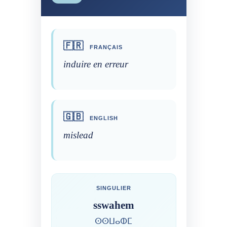
🇫🇷
FRANÇAIS
induire en erreur
🇬🇧
ENGLISH
mislead
SINGULIER
sswahem
ⵙⵙⵡⴰⵀⵎ