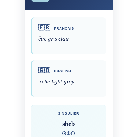
🇫🇷
FRANÇAIS
être gris clair
🇬🇧
ENGLISH
to be light gray
SINGULIER
sheb
ⵙⵀⴱ