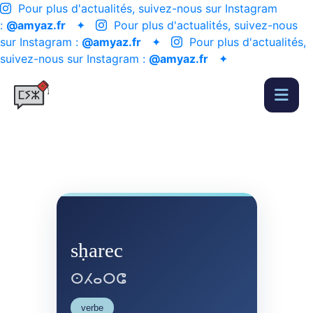
Pour plus d'actualités, suivez-nous sur Instagram
:
@amyaz.fr
✦
Pour plus d'actualités, suivez-nous
sur Instagram :
@amyaz.fr
✦
Pour plus d'actualités,
suivez-nous sur Instagram :
@amyaz.fr
✦
sḥarec
ⵙⵃⴰⵔⵛ
verbe