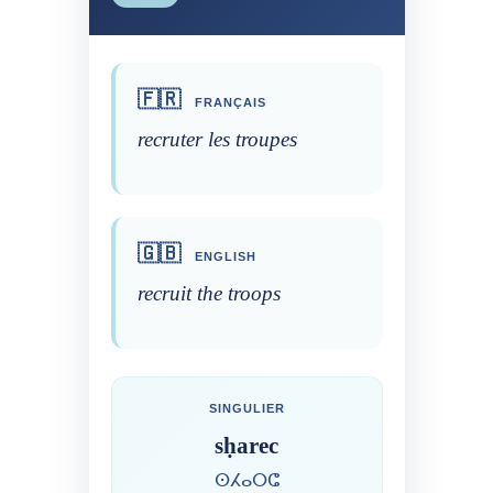
🇫🇷
FRANÇAIS
recruter les troupes
🇬🇧
ENGLISH
recruit the troops
SINGULIER
sḥarec
ⵙⵃⴰⵔⵛ