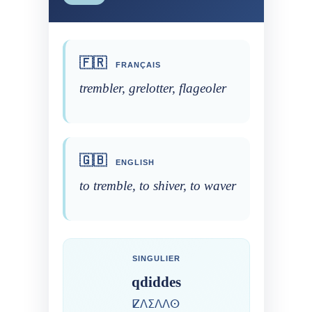
🇫🇷
FRANÇAIS
trembler, grelotter, flageoler
🇬🇧
ENGLISH
to tremble, to shiver, to waver
SINGULIER
qdiddes
ⵇⴷⵉⴷⴷⵙ