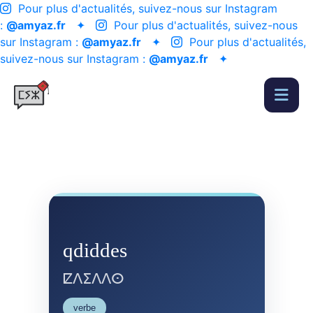
Pour plus d'actualités, suivez-nous sur Instagram
:
@amyaz.fr
✦
Pour plus d'actualités, suivez-nous
sur Instagram :
@amyaz.fr
✦
Pour plus d'actualités,
suivez-nous sur Instagram :
@amyaz.fr
✦
qdiddes
ⵇⴷⵉⴷⴷⵙ
verbe