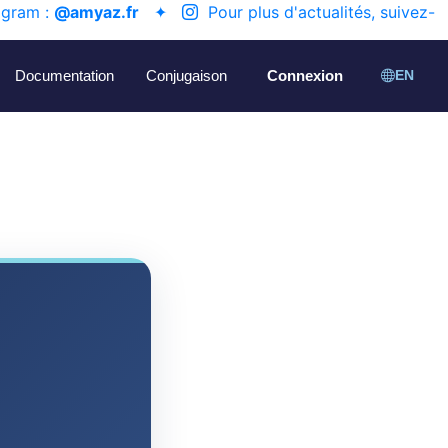
agram :
@amyaz.fr
✦
Pour plus d'actualités, suivez-
Documentation
Conjugaison
Connexion
EN