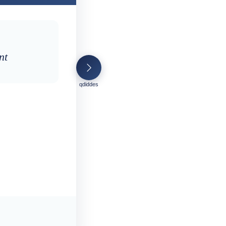
nt
qdiddes