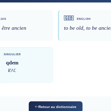
🇬🇧
AIS
ENGLISH
, être ancien
to be old, to be ancie
SINGULIER
qdem
ⵇⴷⵎ
Retour au dictionnaire