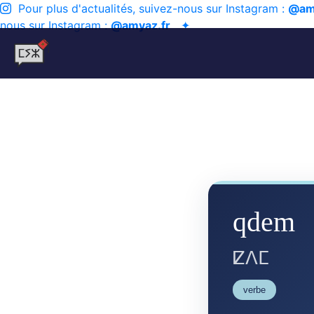
Pour plus d'actualités, suivez-nous sur Instagram :
@am
nous sur Instagram :
@amyaz.fr
✦
qdem
ⵇⴷⵎ
verbe