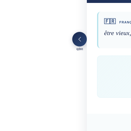
🇫🇷
FRANÇ
être vieux
qḍeɛ