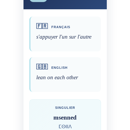
🇫🇷
FRANÇAIS
s'appuyer l'un sur l'autre
🇬🇧
ENGLISH
lean on each other
SINGULIER
msenned
ⵎⵙⵏⵏⴷ