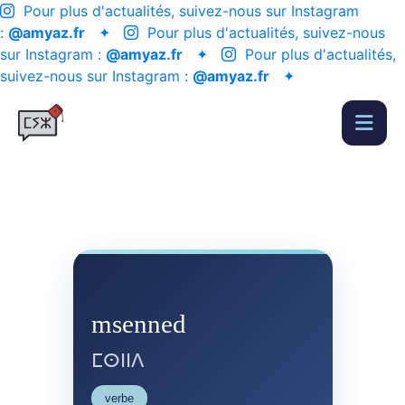
Pour plus d'actualités, suivez-nous sur Instagram
:
@amyaz.fr
✦
Pour plus d'actualités, suivez-nous
sur Instagram :
@amyaz.fr
✦
Pour plus d'actualités,
suivez-nous sur Instagram :
@amyaz.fr
✦
msenned
ⵎⵙⵏⵏⴷ
verbe