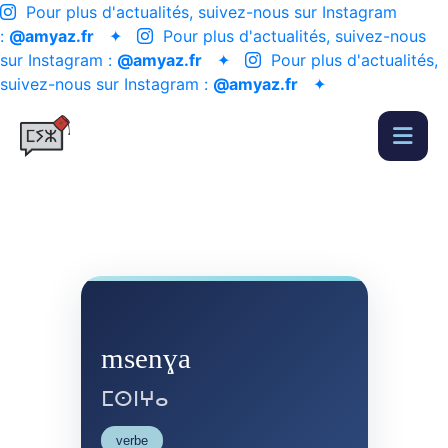
Pour plus d'actualités, suivez-nous sur Instagram
:
@amyaz.fr
✦
Pour plus d'actualités, suivez-nous
sur Instagram :
@amyaz.fr
✦
Pour plus d'actualités,
suivez-nous sur Instagram :
@amyaz.fr
✦
msenɣa
ⵎⵙⵏⵖⴰ
verbe