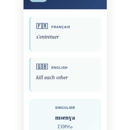
🇫🇷
FRANÇAIS
s'entretuer
🇬🇧
ENGLISH
kill each other
SINGULIER
msenɣa
ⵎⵙⵏⵖⴰ