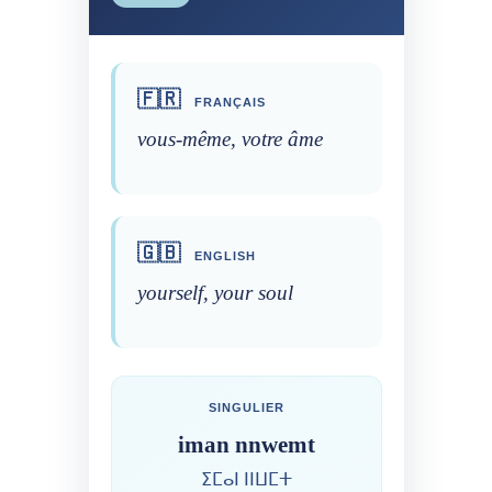
🇫🇷
FRANÇAIS
vous-même, votre âme
🇬🇧
ENGLISH
yourself, your soul
SINGULIER
iman nnwemt
ⵉⵎⴰⵏ ⵏⵏⵡⵎⵜ