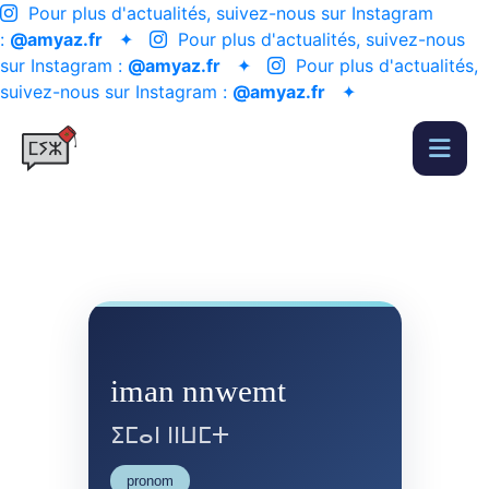
Pour plus d'actualités, suivez-nous sur Instagram
:
@amyaz.fr
✦
Pour plus d'actualités, suivez-nous
sur Instagram :
@amyaz.fr
✦
Pour plus d'actualités,
suivez-nous sur Instagram :
@amyaz.fr
✦
iman nnwemt
ⵉⵎⴰⵏ ⵏⵏⵡⵎⵜ
pronom