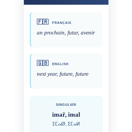
🇫🇷
FRANÇAIS
an prochain, futur, avenir
🇬🇧
ENGLISH
next year, future, future
SINGULIER
imař, imal
ⵉⵎⴰⵁ, ⵉⵎⴰⵍ