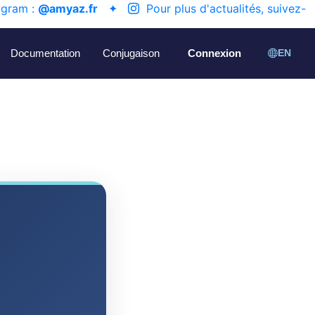
agram :
@amyaz.fr
✦
Pour plus d'actualités, suivez-
Documentation
Conjugaison
Connexion
EN