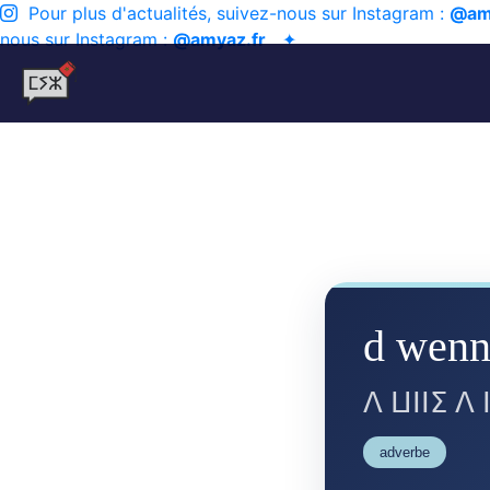
Pour plus d'actualités, suivez-nous sur Instagram :
@am
nous sur Instagram :
@amyaz.fr
✦
d wenni
ⴷ ⵡⵏⵏⵉ ⴷ
adverbe