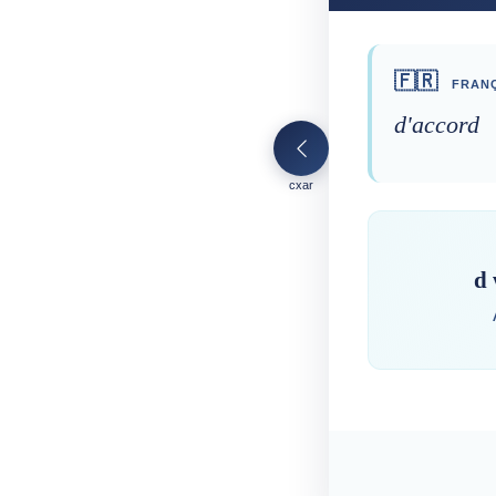
🇫🇷
FRANÇ
d'accord
cxar
d 