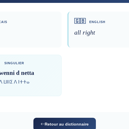
🇬🇧
AIS
ENGLISH
all right
SINGULIER
wenni d netta
ⴷ ⵡⵏⵏⵉ ⴷ ⵏⵜⵜⴰ
Retour au dictionnaire