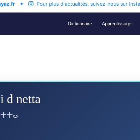
yaz.fr
✦
Pour plus d'actualités, suivez-nous sur Inst
Dictionnaire
Apprentissage
 d netta
 ⵏⵜⵜⴰ