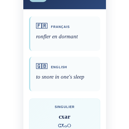
🇫🇷
FRANÇAIS
ronfler en dormant
🇬🇧
ENGLISH
to snore in one's sleep
SINGULIER
cxar
ⵛⵅⴰⵔ