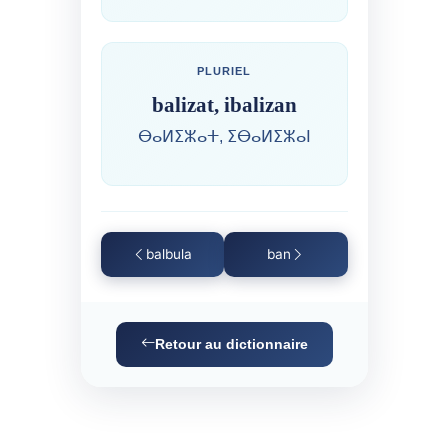
PLURIEL
balizat, ibalizan
ⴱⴰⵍⵉⵣⴰⵜ, ⵉⴱⴰⵍⵉⵣⴰⵏ
balbula
ban
Retour au dictionnaire