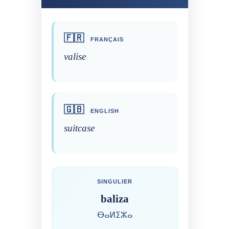
🇫🇷
FRANÇAIS
valise
🇬🇧
ENGLISH
suitcase
SINGULIER
baliza
ⴱⴰⵍⵉⵣⴰ